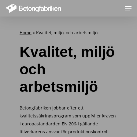
Skip
Men
to
main
content
Home
»
Kvalitet, miljö, och arbetsmiljö
Kvalitet, miljö
och
arbetsmiljö
Betongfabriken jobbar efter ett
kvalitetssäkringsprogram som uppfyller kraven
i europastandarden EN 206-I gällande
tillverkarens ansvar för produktionskontroll.